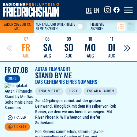
DE
EN
SAISON 2026 AB 13.
NUR ENGL. UND UNTER­TITELTE
FILMLISTE
MAI
FILME ANZEIGEN
ANZEIGEN
07
08
09
10
11
12
FR
SA
SO
MO
DI
M
AUG
AUG
AUG
AUG
AUG
AUG
FR
07.08
AUTAN FILMNACHT
STAND BY ME
20:45
DAS GEHEIMNIS EINES SOMMERS
ENGL.M.DT.UT
1:29 H
FSK AB 6 JAHREN
Zum 40-jährigen zurück auf der großen
Leinwand. Kinoglück mit dem Klassiker von Rob
Reiner, vor dem wir uns hiermit verneigen. Mit
River Phoenix, Wil Wheaton und Kiefer
TRAILER
Sutherland.
TICKETS
Rob Reiners sommerlich, stimmungsvoll-