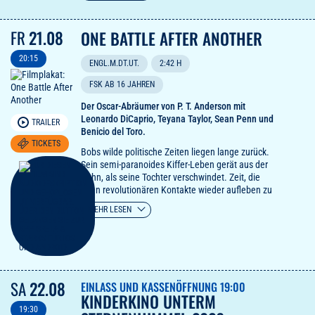
Alltags und den schäbigen Zwängen des Lebens
kollidieren.
FR
21.08
ONE BATTLE AFTER ANOTHER
Dieser Film ist für die Ewigkeit gemacht.
TimeOut
20:15
ENGL.M.DT.UT.
2:42 H
FSK AB 16 JAHREN
Der Oscar-Abräumer von P. T. Anderson mit
Leonardo DiCaprio, Teyana Taylor, Sean Penn und
TRAILER
Benicio del Toro.
TICKETS
Bobs wilde politische Zeiten liegen lange zurück.
Sein semi-paranoides Kiffer-Leben gerät aus der
Bahn, als seine Tochter verschwindet. Zeit, die
alten revolutionären Kontakte wieder aufleben zu
lassen. Und das gestaltet sich zu unserer
MEHR LESEN
Kinofreude schwieriger als gedacht. Oscars 2026:
Bester Film, Beste Regie, Bestes adaptiertes
Drehbuch, Bester Nebendarsteller (unfassbar gut:
Sean Penn), Bester Schnitt, Bestes Casting.
Ein mitreißendes, witziges und zeitgemäßes
Action-Epos.
The Independent
SA
22.08
EINLASS UND KASSENÖFFNUNG 19:00
Wild, atemlos, ungemein spannend.5
KINDERKINO UNTERM
Filmrollen!
radioeins
19:30