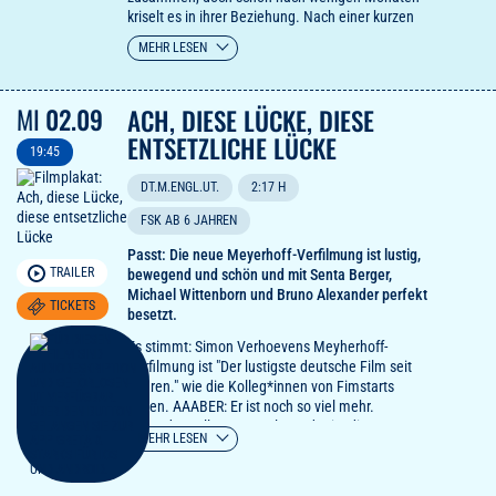
kriselt es in ihrer Beziehung. Nach einer kurzen
Beziehung mit einem reichen, älteren Mann, der
MEHR LESEN
ihn jedoch betrügt, findet Daniel einen Job in
einem Schwulen-Café und wird fester Teil der
Schwulenszene Berlins. Eines Nachts trifft er auf
MI
02.09
ACH, DIESE LÜCKE, DIESE
Pauli, der ihn mit in seine Wohngemeinschaft
nimmt, wo man Daniels Bewusstsein für die
ENTSETZLICHE LÜCKE
19:45
gesellschaftlich-politische Lage der
Homosexuellen weckt.
DT.M.ENGL.UT.
2:17 H
Rosa von Praunheims Spielfilm-Manifest entstand
kurz nach Abschaffung des Paragrafen § 175 und
FSK AB 6 JAHREN
wies provokativ auf die Lebensrealität
Passt: Die neue Meyerhoff-Verfilmung ist lustig,
Homosexueller hin. Er gilt bis heute als
TRAILER
bewegend und schön und mit Senta Berger,
Katalysator der politischen Schwulen- und
Michael Wittenborn und Bruno Alexander perfekt
Lesbenbewegung in der BRD der siebziger Jahre.
TICKETS
besetzt.
Es stimmt: Simon Verhoevens Meyherhoff-
Verfilmung ist "Der lustigste deutsche Film seit
Jahren." wie die Kolleg*innen von Fimstarts
sagen. AAABER: Er ist noch so viel mehr.
Hauptdarsteller Bruno Alexander ist die
MEHR LESEN
Entdeckung des Jahres und liefert die
bewegendste Version von Tainted Love ever. Ein
Film voll feiner Ironie, geprägt von tiefem