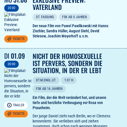
VATERLAND
20:00
DT. FASSUNG
FSK AB 0 JAHREN
Der neue Film von Pawel Pawlikowski mit Hanns
Zischler, Sandra Hüller, August Diehl, Devid
Striesow, Joachim Meyerhoff u.v.m.
TICKETS
DI
01.09
NICHT DER HOMOSEXUELLE
IST PERVERS, SONDERN DIE
20:00
SITUATION, IN DER ER LEBT
DT.M.ENGL.UT.
1:07 H
FSK AB 16 JAHREN
Ein Film, der die Welt verändert hat, und unsere
tiefe und herzliche Verbeugung vor Rosa von
TRAILER
Praunheim.
TICKETS
Der junge Daniel zieht nach Berlin, wo er Clemens
kennenlernt. Sie verlieben sich und ziehen
zusammen, doch schon nach wenigen Monaten