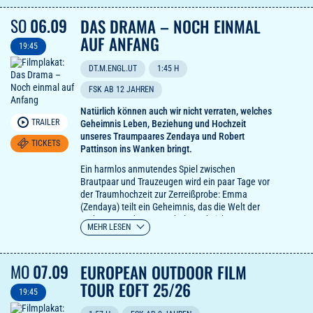
Amrum bietet wunderschöne, von Karl Walter
Lindenlaub (Independence Day) gefilmte
SO
06.09
DAS DRAMA – NOCH EINMAL
Landschafts- und Naturaufnahmen. Die
AUF ANFANG
untergehende Sonne über dem Watt, der Wind in
19:45
den Dünen, Käfer auf Grashalmen, Wasservögel
am Strand und die Farben des majestätischen
DT.M.ENGL.UT
1:45 H
Himmels lassen den Film strahlen.
kinozeit
FSK AB 12 JAHREN
Natürlich können auch wir nicht verraten, welches
TRAILER
Geheimnis Leben, Beziehung und Hochzeit
unseres Traumpaares Zendaya und Robert
TICKETS
Pattinson ins Wanken bringt.
Ein harmlos anmutendes Spiel zwischen
Brautpaar und Trauzeugen wird ein paar Tage vor
der Traumhochzeit zur Zerreißprobe: Emma
(Zendaya) teilt ein Geheimnis, das die Welt der
anderen aus den Fugen hebt und nicht nur
MEHR LESEN
Charlie (Robert Pattinson) den Boden unter den
Füßen der Beziehung wegzieht.
MO
07.09
EUROPEAN OUTDOOR FILM
TOUR EOFT 25/26
19:45