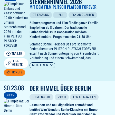
STERNENHIMMEL 2026
MIT DEM FILM PLITSCH PLATSCH FOREVER
DT. FASSUNG
1:28 H
FSK AB 0 JAHREN
Bühnenprogramm und Film für die ganze Familie.
Empfohlen ab 8 Jahren. Der traditionelle
Ferienabschluss In Kooperation mit dem
Kinderkinobüro. Programmende: 21:58 Uhr
Sommer, Sonne, Freibad! Das preisgekrönte
Ferienabenteuer PLITSCH PLATSCH FOREVER!
erzählt nach Sonnenuntergang von Freundschaft,
TRAILER
Veränderung und einem Schwimmbad, das
FILM-
aufgrund von Sparmaßnahmen geschlossen
WEBSITE
MEHR LESEN
werden soll.
TICKETS
Doch bevor die elfjährige Pola auf der Leinwand
mit Mut und Entschlossenheit für den Erhalt des
SO
23.08
Bades kämpft, sorgt eine coole Hip-Hop-Show mit
DER HIMMEL ÜBER BERLIN
FARGO (Rap), THOMSTER und STREET-BEATZ
(Breakdance) für das ultimative Sommergefühl.
20:15
DT.M.ENGL.UT
2:07 H
FSK AB 6 JAHREN
"Ein sommerlich leichter und sehr unterhaltsamer
Restauriert und neu digitalisiert erstrahlt und
Familienfilm aus der Schweiz, in dem es
berührt Wim Wenders Berlin-Klassiker mit Bruno
vorrangig um den Kampf für ein Freibad geht,
Ganz, Otto Sander und Peter Falk mehr denn je.