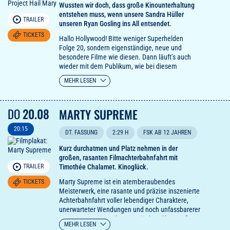
per Lautsprecher gefragt. Auf seinem Weg
Wussten wir doch, dass große Kinounterhaltung
begegnet er Menschen mit unterschiedlichen
entstehen muss, wenn unsere Sandra Hüller
TRAILER
Lebensrealitäten und Haltungen. Das Vaterland
unseren Ryan Gosling ins All entsendet.
ist ihm fremd geworden.
TICKETS
Hallo Hollywood! Bitte weniger Superhelden
Folge 20, sondern eigenständige, neue und
besondere Filme wie diesen. Dann läuft’s auch
wieder mit dem Publikum, wie bei diesem
schönen, lustigen, leichtfüßigen unsere Herzen
MEHR LESEN
versöhnenden und fabelhaften Weltraumhit des
Jahres.
Ryan Goslings unaufdringliches
DO
20.08
MARTY SUPREME
komödiantisches Timing war nie besser.
The
Hollywood Reporter
20:15
DT. FASSUNG
2:29 H
FSK AB 12 JAHREN
Kurz durchatmen und Platz nehmen in der
großen, rasanten Filmachterbahnfahrt mit
TRAILER
Timothée Chalamet. Kinoglück.
Marty Supreme ist ein atemberaubendes
TICKETS
Meisterwerk, eine rasante und präzise inszenierte
Achterbahnfahrt voller lebendiger Charaktere,
unerwarteter Wendungen und noch unfassbarerer
Momente – ein modernes Märchen über große
MEHR LESEN
Ambitionen, die mit der schmutzigen Realität des