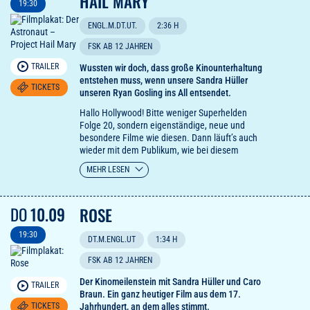
HAIL MARY
19:30
ENGL.M.DT.UT.
2:36 H
FSK AB 12 JAHREN
TRAILER
Wussten wir doch, dass große Kinounterhaltung
entstehen muss, wenn unsere Sandra Hüller
TICKETS
unseren Ryan Gosling ins All entsendet.
Hallo Hollywood! Bitte weniger Superhelden
Folge 20, sondern eigenständige, neue und
besondere Filme wie diesen. Dann läuft’s auch
wieder mit dem Publikum, wie bei diesem
schönen, lustigen, leichtfüßigen unsere Herzen
MEHR LESEN
versöhnenden und fabelhaften Weltraumhit des
Jahres.
Ryan Goslings unaufdringliches
DO
10.09
ROSE
komödiantisches Timing war nie besser.
The
Hollywood Reporter
19:30
DT.M.ENGL.UT
1:34 H
FSK AB 12 JAHREN
Der Kinomeilenstein mit Sandra Hüller und Caro
TRAILER
Braun. Ein ganz heutiger Film aus dem 17.
TICKETS
Jahrhundert, an dem alles stimmt.