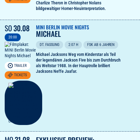
Charlize Theron in Christopher Nolans
bildgewaltiger Homer-Neuinterpretation.
SO
30.08
MINI BERLIN MOVIE NIGHTS
MICHAEL
20:00
DT. FASSUNG
2:07 H
FSK AB 6 JAHREN
Michael Jacksons Weg vom Kinderstar als Teil
der legendären Jackson Five bis zum Durchbruch
als Weltstar 1988. In der Hauptrolle brilliert
TRAILER
Jacksons Neffe Jaafar.
TICKETS
MO
31.08
EXKLUSIVE PREVIEW: