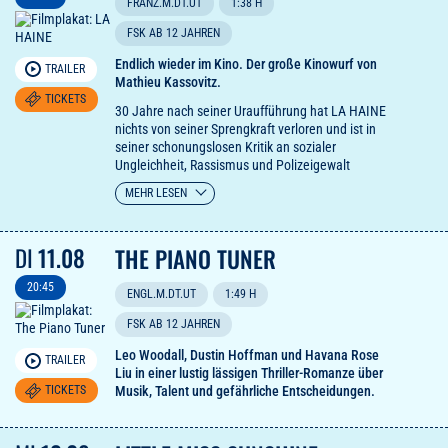
FRANZ.M.DT.UT
1:38 H
FSK AB 12 JAHREN
Endlich wieder im Kino. Der große Kinowurf von
TRAILER
Mathieu Kassovitz.
TICKETS
30 Jahre nach seiner Uraufführung hat LA HAINE
nichts von seiner Sprengkraft verloren und ist in
seiner schonungslosen Kritik an sozialer
Ungleichheit, Rassismus und Polizeigewalt
aktueller denn je. Ein filmischer Wutausbruch, der
MEHR LESEN
Generationen prägte und dessen Einfluss noch
immer andauert. Der damals erst 27-jährige
Mathieu Kassovitz wurde für LA HAINE bei den
DI
11.08
THE PIANO TUNER
Filmfestspielen von Cannes mit dem Preis für die
beste Regie ausgezeichnet, während die
20:45
Hauptdarsteller Vincent Cassel, Saïd Taghmaoui
ENGL.M.DT.UT
1:49 H
und Hubert Koundé mit ihren beeindruckenden
FSK AB 12 JAHREN
Leistungen den Grundstein für große Karrieren
legten.
Leo Woodall, Dustin Hoffman und Havana Rose
TRAILER
Liu in einer lustig lässigen Thriller-Romanze über
TICKETS
Musik, Talent und gefährliche Entscheidungen.