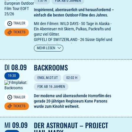
1:57 H
FSK AB 0 JAHREN
Inspirierend, abenteuerlich und herausfordernd –
einfach die besten Outdoor-Filme des Jahres.
Mit den Filmen: WILD DAYS - 50 Tage in Alaska -
TRAILER
Ein Abenteuer mit Skiern, Pulkas, Packrafts und
TICKETS
ganz viel Glitter.
GIPFELI OF SWITZERLAND - 26 Süsse Gipfel und
eine Radtour der Superlative
MEHR LESEN
SHERI - Von der Schneiderin zur Unternehmerin:
Die Geschichte der Frau, die das moderne
Packraft erfand.
DI
08.09
BACKROOMS
ELLADJ - Wildes Eis: Ein Eiskunstläufer entdeckt
eine neue Welt in der freien Natur.
19:30
FREJA’S BACK - Zurück am Fels: Eine Kletterin
ENGL.M.DT.UT
02:02 H
wagt ihre erste Alpinroute nach einem schweren
FSK AB 16 JAHREN
Sturz.
DROP THE LINE - Vollgas Bergab mit Ski und
Der moderne und überraschende Horrorfilm des
TRAILER
Gleitschirm: Speedriding in den Schweizer Alpen.
gerade 20-jährigen Regisseurs Kane Parsons
TICKETS
wurde zum Kinohit weltweit.
MI
09.09
DER ASTRONAUT – PROJECT