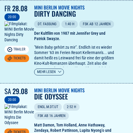
zurücklassen wird. Je mehr er versucht, den Lauf
FR
28.08
MINI BERLIN MOVIE NIGHTS
der Dinge aufzuhalten, desto weiter driftet er
DIRTY DANCING
selbst ins Abseits, wo die Grenzen zwischen
20:00
Wahrnehmung und Wirklichkeit verschwimmen.
DT. FASSUNG
1:40 H
FSK AB 12 JAHREN
Der Kultfilm von 1987 mit Jennifer Grey und
Patrick Swayze.
"Mein Baby gehört zu mir". Endlich ist es wieder
TRAILER
Sommer ‘63 im Ferien Resort Kellermann's... und
damit heißt es Leinwand frei für eine der größten
TICKETS
Kino-Kult-Romanzen überhaupt. Zeit also die
eigene Zitatfestigkeit zu überprüfen und dabei zu
MEHR LESEN
sein wenn die Tochter aus gutem Hause, Frances
"Baby" Houseman, auf den mittellosen Tanzlehrer
Johnny trifft. Der Beginn einer leidenschaftlicher
SA
29.08
MINI BERLIN MOVIE NIGHTS
Liebesgeschichte entgegen, na klar, jeder
DIE ODYSSEE
gesellschaftlichen Konvention, getragen von
20:00
großartiger Musik und Tanzszenen, die ganze
Generationen zurück in die Tanzschulen trieb…
ENGL.M.DT.UT
2:52 H
FSK AB 16 JAHREN
Matt Damon, Tom Holland, Anne Hathaway,
Zendaya, Robert Pattinson, Lupita Nyong’o und
TICKETS