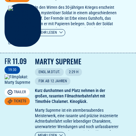
In den Wirren des 30-jährigen Krieges erscheint
ein mysteriöser Soldat in einem abgeschiedenen
Dorf. Der Fremde ist Erbe eines Gutshofs, das
kann er mit Papieren belegen. Doch der Soldat
wahrt ein Geheimnis: eine andere Identität, einen
MEHR LESEN
anderen Namen, ein anderes Geschlecht. Auch
eine arrangierte Ehe mit der Bauerntochter wird
er eingehen. Denn wer so weit gekommen ist,
hält bald alles für möglich. Er ist entschieden, hier
sein Glück zu machen.
FR
11.09
MARTY SUPREME
"Ein seltenes, tief berührendes Kinoereignis.
Sandra Hüller ist grandios." ARD ttt
19:30
ENGL.M.DT.UT.
2:29 H
FSK AB 12 JAHREN
Die wahrhaftige Beschreibung einer Land- und
Leutebetrügerin, die, obwohl als eine Weibs-
Kurz durchatmen und Platz nehmen in der
TRAILER
Person geboren dem zum Trotz unter falschem
großen, rasanten Filmachterbahnfahrt mit
Nam als Manns-Bild sich betragen, und viel üble
TICKETS
Timothée Chalamet. Kinoglück.
Schandtat hat getrieben.
Marty Supreme ist ein atemberaubendes
Meisterwerk, eine rasante und präzise inszenierte
Achterbahnfahrt voller lebendiger Charaktere,
unerwarteter Wendungen und noch unfassbarerer
Momente – ein modernes Märchen über große
MEHR LESEN