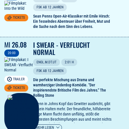
FSK AB 12 JAHREN
Sean Penns Open-Air-Klassiker mit Emile Hirsch:
TICKETS
Ein fesselndes Abenteuer über Freiheit, Mut und
die Suche nach dem Sinn des Lebens.
MI
26.08
I SWEAR - VERFLUCHT
NORMAL
20:00
ENGL.M.DT.UT
2:01 H
FSK AB 12 JAHREN
TRAILER
Die perfekte Mischung aus Drama und
warmherziger Underdog-Komödie. "Der
TICKETS
inspirierendste Britische Film des Jahres." The
Rolling Stone
"Wenn in Johns Kopf das Gewitter ausbricht, gibt
es kein Halten mehr. Der freundliche, hilfsbereite
junge Mann flucht dann unflätig, stößt die
wüstesten Beschimpfungen aus und meint nichts
davon. John leidet unter dem Tourette-Syndrom,
MEHR LESEN