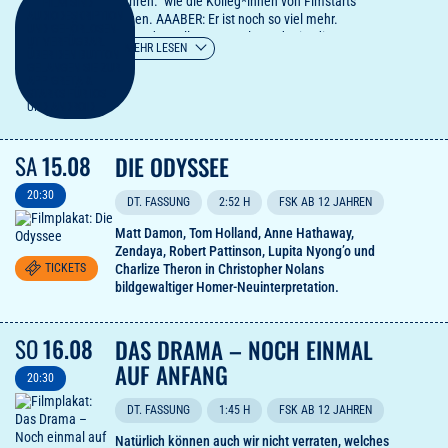
Jahren." wie die Kolleg*innen von Fimstarts
sagen. AAABER: Er ist noch so viel mehr.
Hauptdarsteller Bruno Alexander ist die
MEHR LESEN
Entdeckung des Jahres und liefert die
bewegendste Version von Tainted Love ever. Ein
Film voll feiner Ironie, geprägt von tiefem
Verständnis für die großen Fragen des Lebens:
Ihr werdet viel lachen und wundersam gerührt
sein. Und falls Senta Berger und Michael
SA
15.08
DIE ODYSSEE
Wittenborn nicht in Eurer Schauspieler:innen-Top-
Ten sind, wird sich das mit diesem Film ändern.
20:30
DT. FASSUNG
2:52 H
FSK AB 12 JAHREN
Matt Damon, Tom Holland, Anne Hathaway,
Zendaya, Robert Pattinson, Lupita Nyong’o und
TICKETS
Charlize Theron in Christopher Nolans
bildgewaltiger Homer-Neuinterpretation.
SO
16.08
DAS DRAMA – NOCH EINMAL
AUF ANFANG
20:30
DT. FASSUNG
1:45 H
FSK AB 12 JAHREN
Natürlich können auch wir nicht verraten, welches