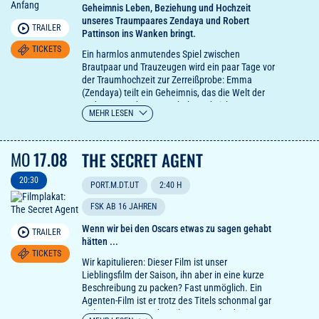
Geheimnis Leben, Beziehung und Hochzeit
unseres Traumpaares Zendaya und Robert
TRAILER
Pattinson ins Wanken bringt.
TICKETS
Ein harmlos anmutendes Spiel zwischen
Brautpaar und Trauzeugen wird ein paar Tage vor
der Traumhochzeit zur Zerreißprobe: Emma
(Zendaya) teilt ein Geheimnis, das die Welt der
anderen aus den Fugen hebt und nicht nur
MEHR LESEN
Charlie (Robert Pattinson) den Boden unter den
Füßen der Beziehung wegzieht.
MO
17.08
THE SECRET AGENT
20:30
PORT.M.DT.UT
2:40 H
FSK AB 16 JAHREN
Wenn wir bei den Oscars etwas zu sagen gehabt
TRAILER
hätten ...
TICKETS
Wir kapitulieren: Dieser Film ist unser
Lieblingsfilm der Saison, ihn aber in eine kurze
Beschreibung zu packen? Fast unmöglich. Ein
Agenten-Film ist er trotz des Titels schonmal gar
nicht. Im Zentrum des Films Marcelo, der in