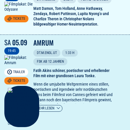
Matt Damon, Tom Holland, Anne Hathaway,
Zendaya, Robert Pattinson, Lupita Nyong’o und
TICKETS
Charlize Theron in Christopher Nolans
bildgewaltiger Homer-Neuinterpretation.
SA
05.09
AMRUM
19:45
DT.M.ENGL.UT
1:33 H
FSK AB 12 JAHREN
Fatih Akins schöner, poetischer und erhellender
TRAILER
Film mit einer grandiosen Laura Tonke.
TICKETS
Wenn die umjubelte Weltpremiere eines stillen,
poetischen und irgendwie sehr norddeutschen
Films beim Filmfest von Cannes gefeiert wird und
er dann noch den bayerischen Filmpreis gewinnt,
horcht man auf und muss ins Kino. Im Zentrum
MEHR LESEN
der 12-jährige Nanning, der den Veränderungen
kurz vor Ende des 2. Weltkriegs mit einer
gehörigen Portion Naivität und Sturheit begegnet
und es vor allem seiner Mutter recht machen will.