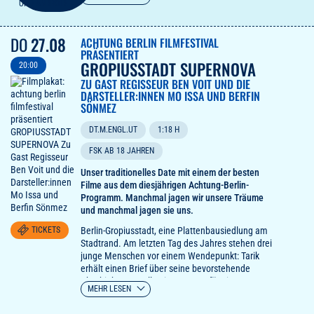
er wird deshalb gehänselt, gedemütigt und
geschlagen und schafft es dennoch, zu einem
geachteten Kämpfer für die Rechte Betroffener zu
DO
27.08
werden, wobei er großartige Unterstützer findet.
ACHTUNG BERLIN FILMFESTIVAL
Im Film wunderbar von Maxine Peake und Peter
PRÄSENTIERT
GROPIUSSTADT SUPERNOVA
Mullen gespielt.
20:00
ZU GAST REGISSEUR BEN VOIT UND DIE
Nach der wahren Geschichte des Schotten John
DARSTELLER:INNEN MO ISSA UND BERFIN
Davidson entstand diese hinreißende
SÖNMEZ
Tragikomödie von Kirk Jones ("Lang lebe Ned
Divine”), in der Robert Aramayo die Hauptrolle mit
DT.M.ENGL.UT
1:18 H
tiefen Verständnis, aber auch mit Sinn für die
FSK AB 18 JAHREN
unfreiwillige Situationskomik spielt, die selbst vor
der Queen nicht halt macht." Knut Eltsermann -
Unser traditionelles Date mit einem der besten
radioeins
Filme aus dem diesjährigen Achtung-Berlin-
Programm. Manchmal jagen wir unsere Träume
und manchmal jagen sie uns.
Berlin-Gropiusstadt, eine Plattenbausiedlung am
TICKETS
Stadtrand. Am letzten Tag des Jahres stehen drei
junge Menschen vor einem Wendepunkt: Tarik
erhält einen Brief über seine bevorstehende
Abschiebung, Stella eine Zusage für eine
MEHR LESEN
Schauspielschule im Ausland und Luan erwacht
aus einem Albtraum, in dem er von beiden