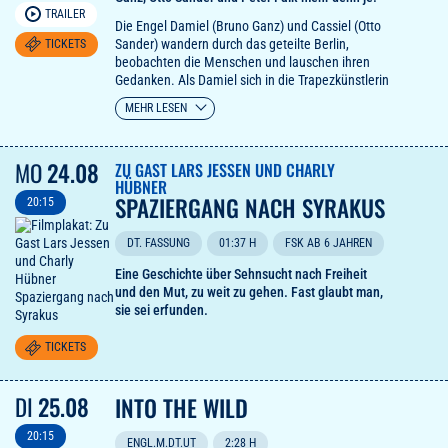
aber eigentlich ums Erwachsenwerden. Und dazu
TRAILER
Die Engel Damiel (Bruno Ganz) und Cassiel (Otto
gehören neben dem Mut zur Veränderung und
Sander) wandern durch das geteilte Berlin,
TICKETS
zum Widerstand auch neue Freundschaften und
beobachten die Menschen und lauschen ihren
kreative Energie. Ein Film wie ein Sprung vom
Gedanken. Als Damiel sich in die Trapezkünstlerin
Dreimeterbrett: Mut sammeln, Luft holen und
Marion verliebt, erwächst in ihm das Verlangen,
dann mitten rein – ins Wasser wie ins Leben."
MEHR LESEN
selbst Mensch zu werden. Er gibt seine
Gaby Sikorski, programmkino.de
Unsterblichkeit auf, um das zu erleben, was
Engeln vorenthalten bleibt: die irdische Existenz
MO
24.08
ZU GAST LARS JESSEN UND CHARLY
und die sinnliche Erfahrung des Menschseins…
HÜBNER
SPAZIERGANG NACH SYRAKUS
20:15
DT. FASSUNG
01:37 H
FSK AB 6 JAHREN
Eine Geschichte über Sehnsucht nach Freiheit
und den Mut, zu weit zu gehen. Fast glaubt man,
sie sei erfunden.
TICKETS
DI
25.08
INTO THE WILD
20:15
ENGL.M.DT.UT
2:28 H