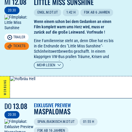
MI
12.08
LITTLE MISS SUNSHINE
20:30
ENGL.M.DT.UT
1:42 H
FSK AB 6 JAHREN
Wenn einem schon bei dem Gedanken an einen
Film komplett warm ums Herz wird, muss er
zurück auf die große Leinwand. Vorfreude !
TRAILER
Eine Familienreise steht an, denn Olive hat es bis
in die Endrunde des "Little Miss Sunshine"-
TICKETS
Schönheitswettbewerbs geschafft. In einem
klapprigen VW-Bus prallen Träume, Krisen und
Eigenheiten aufeinander – vom
MEHR LESEN
erfolgsbesessenen Vater bis zum schweigsamen
Sohn (Paul Dano) und einem drogensüchtigen
Onkel, der allen die Welt erklären will. Zwischen
WERBUNG
Pannen, Streit und schrägem Humor wächst
etwas Unerwartetes: Zusammenhalt. Denn auch
hier liegt das Glück in allem anderen als der
Perfektion.
DO
13.08
EXKLUSIVE PREVIEW
MASPALOMAS
20:30
SPAN./BASKISCH.M.DT.UT
01:55 H
FSK AB 16 JAHREN