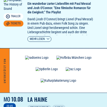
Ein wunderbar zarter Liebesfilm mit Paul Mescal
und Josh O'Connor. "Eine filmische Romanze für
die Ewigkeit." The Playlist
TRAILER
David (Josh O’Connor) bringt Lionel (Paul Mescal)
in einem Pub dazu, einen Folk Song zu singen.
TICKETS
Und Lionel singt herzbewegend schön. Eine
Liebesgeschichte beginnt und auch der dritte
Hauptdarsteller des Films steht fest: Musik, die
MEHR LESEN
ihr nicht vergessen werdet. "Ein absolutes Muss."
New Musical Express
UNTERSTÜTZT VON
MO
10.08
LA HAINE
20:45