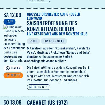
Ambitionen, die mit der schmutzigen Realität des
Alltags und den schäbigen Zwängen des Lebens
kollidieren.
SA
12.09
GROSSES ORCHESTER AUF GROSSER LE
Dieser Film ist für die Ewigkeit gemacht.
INWAND
TimeOut
SAISONERÖFFNUNG DES
19:45
KONZERTHAUS BERLIN
LIVE GESTREAMT AUS DEM KONZERTHAUS
2:00 H
FSK AB 0 JAHREN
Mit Walzern aus dem "Rosenkavalier", Ravels "La
Valse", Musik aus Prokofjews "Romeo und Julia",
dem Konzerthausorchester Berlin &
Chefdirigentin Joana Mallwitz
Die Saisoneröffnung aus dem Konzerthaus Berlin
TRAILER
unterm abendlichen Sommerhimmel erleben?
TICKETS
Möglich wird's per Livestream! Während Sie sich
im Kinostuhl zurücklehnen und auf das
Kulturerlebnis anstoßen, füllt sich die Bühne am
MEHR LESEN
Gendarmenmarkt mit den Musikerinnen und
Musikern des Konzerthausorchesters.
SO
13.09
CABARET (US 1972)
Wenn die gefeierte Chefdirigentin Joana Mallwitz