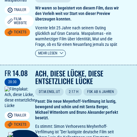
Wir waren so begeistert von diesem Film, dass wir
TRAILER
den Verleih weit vor Start von dieser Preview
überzeugen konnten.
FILM-
WEBSITE
Vicente lebt 25 Jahre nach seinem Outing
TICKETS
glücklich auf Gran Canaria. Maspalomas - ein
warmherziger Film über Identität, Mut und die
Frage, ob es für einen Neuanfang jemals zu spät
ist.
MEHR LESEN
FR
14.08
ACH, DIESE LÜCKE, DIESE
ENTSETZLICHE LÜCKE
20:30
DT.M.ENGL.UT
2:17 H
FSK AB 6 JAHREN
Passt: Die neue Meyerhoff-Verfilmung ist lustig,
bewegend und schön und mit Senta Berger,
Michael Wittenborn und Bruno Alexander perfekt
TRAILER
besetzt.
TICKETS
Es stimmt: Simon Verhoevens Meyherhoff-
Verfilmung ist "Der lustigste deutsche Film seit