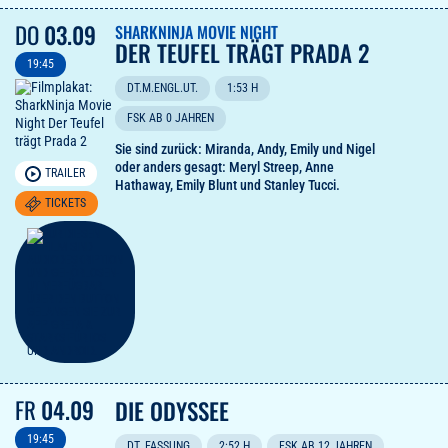
Verständnis für die großen Fragen des Lebens:
DO
03.09
Ihr werdet viel lachen und wundersam gerührt
SHARKNINJA MOVIE NIGHT
DER TEUFEL TRÄGT PRADA 2
sein. Und falls Senta Berger und Michael
Wittenborn nicht in Eurer Schauspieler:innen-Top-
19:45
Ten sind, wird sich das mit diesem Film ändern.
DT.M.ENGL.UT.
1:53 H
FSK AB 0 JAHREN
Sie sind zurück: Miranda, Andy, Emily und Nigel
oder anders gesagt: Meryl Streep, Anne
TRAILER
Hathaway, Emily Blunt und Stanley Tucci.
TICKETS
FR
04.09
DIE ODYSSEE
19:45
DT. FASSUNG
2:52 H
FSK AB 12 JAHREN